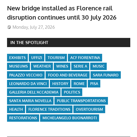
New bridge installed as Florence rail
disruption continues until 30 July 2026
Monday, July 27, 2026
IN THE SPOTLIGHT
EXHIBITS
UFFIZI
TOURISM
ACF FIORENTINA
MUSEUMS
WEATHER
WINES
SERIE A
MUSIC
PALAZZO VECCHIO
FOOD AND BEVERAGE
SARA FUNARO
LEONARDO DA VINCI
HISTORY
ROME
PISA
GALLERIA DELL'ACCADEMIA
POLITICS
SANTA MARIA NOVELLA
PUBLIC TRANSPORTATIONS
HEALTH
FLORENCE TRADITIONS
OVERTOURISM
RESTORATIONS
MICHELANGELO BUONARROTI