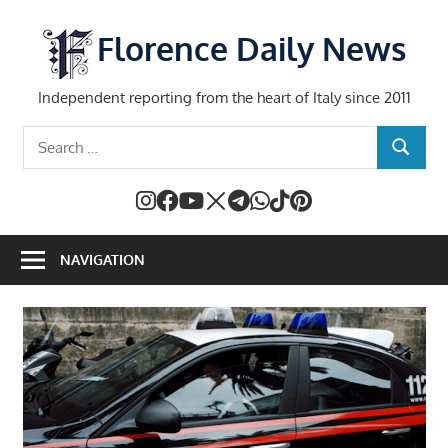
Skip
to
Florence Daily News
content
Independent reporting from the heart of Italy since 2011
Search
SEARCH
for:
NAVIGATION