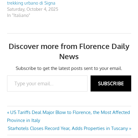
trekking urbano di Signa
Saturday, October 4, 2025
In "Italiano"
Discover more from Florence Daily
News
Subscribe to get the latest posts sent to your email.
Type your email…
SUBSCRIBE
Post
Previous
US Tariffs Deal Major Blow to Florence, the Most Affected
Post:
Province in Italy
navigation
Next
Starhotels Closes Record Year, Adds Properties in Tuscany
Post: