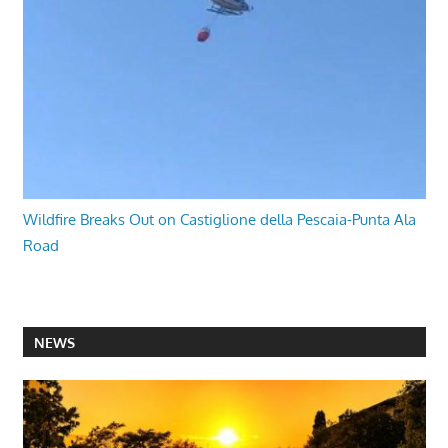
Wildfire Breaks Out on Castiglione della Pescaia-Punta Ala
Road
NEWS